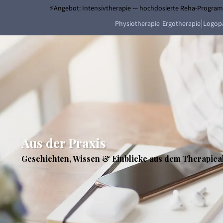
⚡Angebot: Intensivtherapie — hochdosierte Reha-Programm
Physiotherapie
Ergotherapie
Logop
Aus der Praxis
Geschichten, Wissen & Einblicke aus dem Therapieal