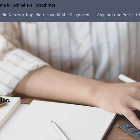
e für schnellere Fortschritte
ädie
Neuroorthopädie
recoveriX
Alle Diagnosen
Angebot und Preise
Ü
ltag