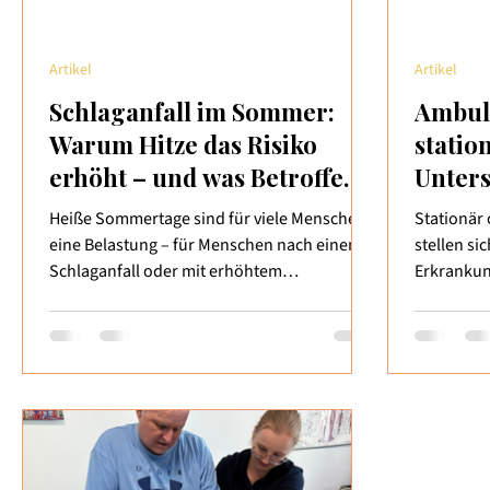
Artikel
Artikel
Schlaganfall im Sommer:
Ambula
Warum Hitze das Risiko
statio
erhöht – und was Betroffene
Unters
wissen sollten
zu mir
Heiße Sommertage sind für viele Menschen
Stationär
eine Belastung – für Menschen nach einem
stellen si
Schlaganfall oder mit erhöhtem
Erkrankun
Schlaganfallrisiko können sie jedoch
Modelle w
besonders gefährlich werden. Studien
welches si
zeigen, dass die Zahl der Schlaganfälle bei
Nach eine
extremer Hitze messbar ansteigt. Was steckt
Schubphas
dahinter, und wie können Betroffene und
neurologi
Angehörige gegensteuern? 🧠 Wie Hitze den
irgendwan
Körper belastet Bei hohen Temperaturen
therapeut
versucht der Körper, sich durch Schwitzen
gegenüber: