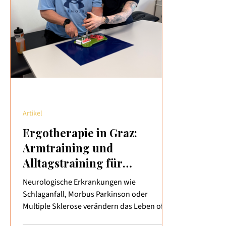
und erweiterte Blutgefäße abzukühlen. Das
mit Aufent
ambulante
Artikel
Ergotherapie in Graz:
Armtraining und
Alltagstraining für
Menschen mit
Neurologische Erkrankungen wie
neurologischen
Schlaganfall, Morbus Parkinson oder
Erkrankungen
Multiple Sklerose verändern das Leben oft
von einem Moment auf den anderen.