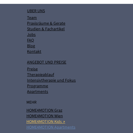
UBER UNS
Team
Praxisräume & Gerate
Studien & Fachartikel
Jobs
FAQ
Blog
Kontakt
ANGEBOT UND PREISE
Preise
Therapieablauf
Intensivtherapie und Fokus
Programme
Apartments
MEHR
HOME4MOTION Graz
HOME4MOTION Wien
HOME4MOTION Kids ↗
HOME4MOTION Apartments