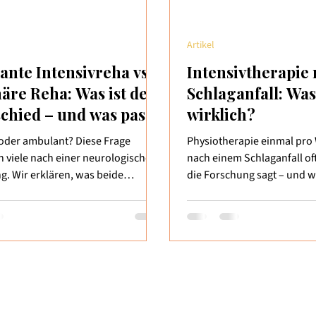
Artikel
nte Intensivreha vs.
Intensivtherapie
näre Reha: Was ist der
Schlaganfall: Was
chied – und was passt
wirklich?
?
 oder ambulant? Diese Frage
Physiotherapie einmal pro
ch viele nach einer neurologischen
nach einem Schlaganfall of
g. Wir erklären, was beide
die Forschung sagt – und 
irklich bedeuten – und wann
Intensivtherapie tatsächlic
nnvoll ist. Zwei Wege, ein Ziel
Was passiert nach der stat
m Schlaganfall, einer MS-
Nach einem Schlaganfall fol
e oder einer anderen
Weg: Stroke Unit, stationär
schen Erkrankung steht
Entlassung nach Hause. Un
n die Frage: Wie geht es
eine oder zwei Therapieein
isch weiter? Zwei Modelle stehen
Woche, organisiert über di
 die stationäre Rehabilitation –
Viele Betroffene und Angeh