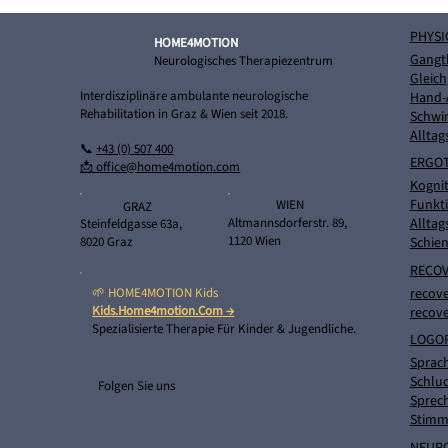
PHYSI
HOME4MOTION
Gangt
Neurologisches Therapiezentrum
Gleich
Interdisziplinäre ambulante neurologische
Hand-
Rehabilitation in Graz & Wien seit 2018.
Schwi
Alltag
📞
+43 (0) 507 400
ERGO
📩 office@home4motion.com
Kognit
Funkti
WIEN
GRAZ
Alltag
Altmannsdorferstr. 89,
Steinfeldgasse 63a,
1120 Wien
8020 Graz
Schie
RECOV
recove
🌱 HOME4MOTION Kids
Kids.home4motion.com →
recove
Spezialisierte Therapie Für Kinder & Jugendliche.
LOGO
Sprach
Schluc
Folgen Sie uns
Sprech
Stimm
NEUR