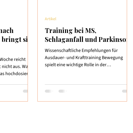
Artikel
 nach
Training bei MS,
 bringt sie
Schlaganfall und Parkinson
Wissenschaftliche Empfehlungen für
Ausdauer- und Krafttraining Bewegung
 Woche reicht
spielt eine wichtige Rolle in der
t nicht aus. Was
Rehabilitation bei neurologischen
was hochdosierte
Erkrankungen. Doch wie sollte Training bei
h leisten kann.
Multipler Sklerose (MS), nach einem
ionären Reha?
Schlaganfall oder bei Parkinson konkret
gt ein typischer
aussehen? Eine wissenschaftliche Studie
e Rehabilitation,
von Yumi Kim et al. (2019) im American
d dann? Häufig
Journal of Physical Medicine &
heiten pro
Rehabilitation hat bestehende
e Krankenkasse.
Trainingsleitlinien zusammengefasst und
örige berichten