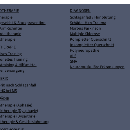
OTHERAPIE
DIAGNOSEN
herapie
Schlaganfall / Hirnblutung
gewicht & Sturzpravention
Schädel-Hirn-Trauma
Arm-Schulter
Morbus Parkinson
ndeltherapie
Multiple Sklerose
stherapie
Kompletter Querschnitt
Inkompletter Querschnitt
THERAPIE
Polyneuropathie
ives Training
ALS
onelles Training
SMA
straining & Hilfsmittel
Neuromuskuläre Erkrankungen
nenversorgung
ERIX
riX nach Schlaganfall
riX bei MS
PÄDIE
therapie (Aphasie)
ktherapie (Dysphagie)
therapie (Dysarthrie)
therapie & Gesichtslahmung
OORTHOPÄDIE