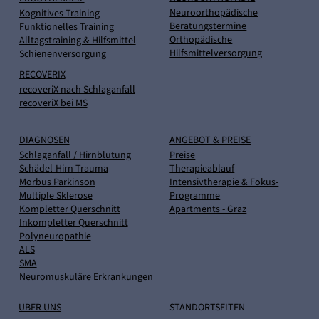
Neuroorthopädische
Kognitives Training
Beratungstermine
Funktionelles Training
Orthopädische
Alltagstraining & Hilfsmittel
Hilfsmittelversorgung
Schienenversorgung
RECOVERIX
recoveriX nach Schlaganfall
recoveriX bei MS
DIAGNOSEN
ANGEBOT & PREISE
Schlaganfall / Hirnblutung
Preise
Schädel-Hirn-Trauma
Therapieablauf
Morbus Parkinson
Intensivtherapie & Fokus-
Multiple Sklerose
Programme
Kompletter Querschnitt
Apartments - Graz
Inkompletter Querschnitt
Polyneuropathie
ALS
SMA
Neuromuskuläre Erkrankungen
UBER UNS
STANDORTSEITEN