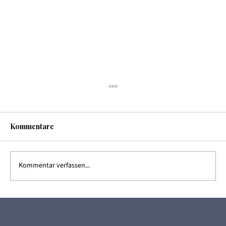
Kommentare
Kommentar verfassen...
Logopädie bei Dysphagie: Wenn
Schlucken plötzlich zur