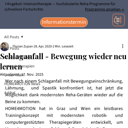
⚡Angebot: Intensivtherapie — hochdosierte Reha-Programme für
schnellere Fortschritte
Programme ansehen →
Informationstermin
All Posts
Florian Zupan
28. Apr. 2020
2 Min. Lesezeit
All Posts
Schlaganfall - Bewegung wieder neu
Praxis-Einblicke
lernen
Intensivtherapien
Aktualisiert:
17. Nov. 2025
Unser Team
Wer nach einem Schlaganfall mit Bewegungseinschränkung, 
HOME4MOTION News
Lähmung,  und Spastik konfrontiert ist, hat jetzt die 
Artikel
Möglichkeit dank modernsten Reha-Geräten wieder auf die 
Beine zu kommen.
HOME4MOTION hat in Graz und Wien ein leistbares 
Trainingskonzept mit modernsten robotik- und 
computergestützten Therapiegeräten  entwickelt, um 