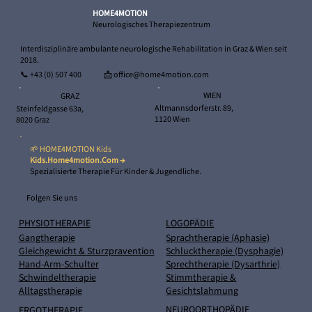
Herausforderung wird
HOME4MOTION
Neurologisches Therapiezentrum
Interdisziplinäre ambulante neurologische Rehabilitation in Graz & Wien seit
2018.
📞
+43 (0) 507 400
📩 office@home4motion.com
WIEN
GRAZ
Altmannsdorferstr. 89,
Steinfeldgasse 63a,
1120 Wien
8020 Graz
🌱 HOME4MOTION Kids
Kids.home4motion.com →
Spezialisierte Therapie Für Kinder & Jugendliche.
Folgen Sie uns
PHYSIOTHERAPIE
LOGOPÄDIE
Gangtherapie
Sprachtherapie (Aphasie)
Gleichgewicht & Sturzpravention
Schlucktherapie (Dysphagie)
Hand-Arm-Schulter
Sprechtherapie (Dysarthrie)
Schwindeltherapie
Stimmtherapie &
Alltagstherapie
Gesichtslahmung
NEUROORTHOPÄDIE
ERGOTHERAPIE