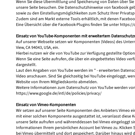
Wenn Sie diese Übermittlung und Speicherung von Daten über Sie 
unsere Seite besuchen. Die Datenschutzhinweise von facebook ge
sowie zu den Einstellungsmöglichkeiten zum Schutz Ihrer Privats
Zudem sind am Markt externe Tools erhältlich, mit denen Faceboo
Eine Übersicht über die Facebook-Plugins finden Sie unter
https:/
Einsatz von YouTube-Komponenten mit erweitertem Datenschut
Auf unserer Webseite setzen wir Komponenten (Videos) des Unter
View, CA 94043, USA, ein.
Hierbei nutzen wir die von YouTube zur Verfügung gestellte Option
Wenn Sie eine Seite aufrufen, die über ein eingebettetes Video ver
dargestellt.
Laut den Angaben von YouTube werden im " - erweiterten Datensc
Video anschauen. Sind Sie gleichzeitig bei YouTube eingeloggt, w
Website von Ihrem Mitgliedskonto abmelden.
Weitere Informationen zum Datenschutz von YouTube werden von G
https://www.google.de/intl/de/policies/privacy/
Einsatz von Vimeo-Komponenten
Wir setzen auf unserer Seite Komponenten des Anbieters Vimeo ein.
mit einer solchen Komponente ausgestattet ist, veranlasst dies
unsere Seite aufrufen und währenddessen bei Vimeo eingeloggt s
Informationen Ihrem persönlichen Account bei Vimeo zu. Klicken 
bei Vimeo übermittelt und dort gespeichert. Darüber hinaus wird 