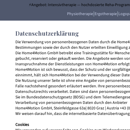
⚡Angebot: Intensivtherapie — hochdosierte Reha-Programm
Physiotherapie
Ergotherapie
Logop
Datenschutzerklärung
Die Verwendung von personenbezogenen Daten durch die Home4Motio
Bestimmungen sowie der durch den Nutzer erteilten Einwilligung 
Die Home4Motion GmbH betreibt eine Trainingsstätte für Mensche
gebucht, reserviert oder gekauft werden. Die Angebote werden v
Inanspruchnahme der Dienstleistungen von Home4Motion erfolgt 
Home4Motion ist sich bewusst, dass der Schutz und der sorgfält
einnimmt, hält sich Home4Motion bei der Verwendung dieser Date
Die Nutzung unserer Seite ist ohne eine Angabe von personenbezo
Falle nachstehend gesondert erläutert werden. Ihre personenbez
Datenschutzrechts verarbeitet. Daten sind dann personenbezogen
Sie im Bundesdatenschutzgesetz (BDSG) und dem Telemediengesetz
Verarbeitung von personenbezogenen Daten durch den Anbieter
Home4Motion GmbH, Steinfeldgasse 63a| 8020 Graz | Austria +43 (
Wir weisen darauf hin, dass die internetbasierte Datenübertragung 
Cookies