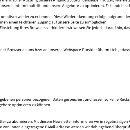
 mehrfacher Nutzung unseres Angebots, durch denselben Nutzer/Internetansc
 unseren Internetauftritt und unsere Angebote zu optimieren. Es handelt si
tomatisch wieder zu erkennen. Diese Wiedererkennung erfolgt aufgrund der 
nen einen leichteren Zugang auf unsere Seite zu ermöglichen.
instellung Ihres Browsers verhindern; wir weisen Sie jedoch darauf hin, da
rnet-Browser an uns bzw. an unseren Webspace-Provider übermittelt, erfasst
ebenen personenbezogenen Daten gespeichert und lassen so keine Rückschl
ngebote optimieren zu können.
letter zu abonnieren. Mit diesem Newsletter informieren wir in regelmäßig
ie von Ihnen eingetragene E-Mail-Adresse werden wir dahingehend überprüf