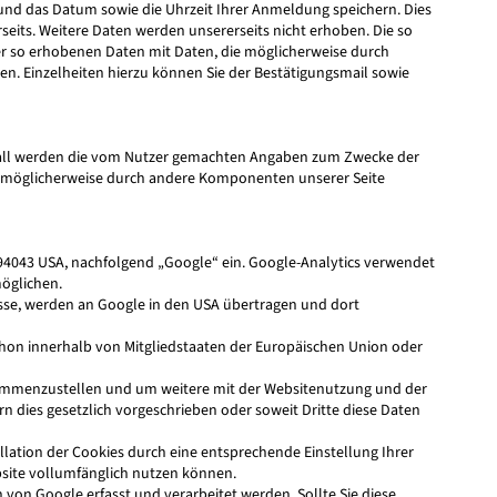
 und das Datum sowie die Uhrzeit Ihrer Anmeldung speichern. Dies
rseits. Weitere Daten werden unsererseits nicht erhoben. Die so
der so erhobenen Daten mit Daten, die möglicherweise durch
n. Einzelheiten hierzu können Sie der Bestätigungsmail sowie
em Fall werden die vom Nutzer gemachten Angaben zum Zwecke der
die möglicherweise durch andere Komponenten unserer Seite
 94043 USA, nachfolgend „Google“ ein. Google-Analytics verwendet
möglichen.
resse, werden an Google in den USA übertragen und dort
chon innerhalb von Mitgliedstaaten der Europäischen Union oder
usammenzustellen und um weitere mit der Websitenutzung und der
n dies gesetzlich vorgeschrieben oder soweit Dritte diese Daten
llation der Cookies durch eine entsprechende Einstellung Ihrer
ebsite vollumfänglich nutzen können.
von Google erfasst und verarbeitet werden. Sollte Sie diese