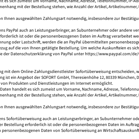
t es sich zumeist um Vorname, Nachname, Adresse, Telefonnummer, IP-Adres
mmenhang mit der Bestellung stehen, wie Anzahl der Artikel, Artikelnummer
von Ihnen ausgewählten Zahlungsart notwendig, insbesondere zur Bestätigung
tens PayPal auch an Leistungserbringer, an Subunternehmer oder andere v
erforderlich ist oder die personenbezogenen Daten im Auftrag verarbeitet we
hnung oder Lastschrift, werden die an PayPal übermittelten personenbezog
Bezug auf die von Ihnen getätigte Bestellung. Um welche Auskunfteien es si
ie der Datenschutzerklärung von PayPal unter
https://www.paypal.com/de/
lung mit dem Online-Zahlungsdienstleister Sofortüberweisung entscheiden,
ung ist ein Angebot der SOFORT GmbH, Theresienhöhe 12, 80339 München, 
g von Produkten und Dienstleistungen im Internet ermöglicht.
aten handelt es sich zumeist um Vorname, Nachname, Adresse, Telefonnumm
mmenhang mit der Bestellung stehen, wie Anzahl der Artikel, Artikelnummer
von Ihnen ausgewählten Zahlungsart notwendig, insbesondere zur Bestätigung
tens Sofortüberweisung auch an Leistungserbringer, an Subunternehmer 
rer Bestellung erforderlich ist oder die personenbezogenen Daten im Auftrag
personenbezogenen Daten von Sofortüberweisung an Wirtschaftsauskunfteie