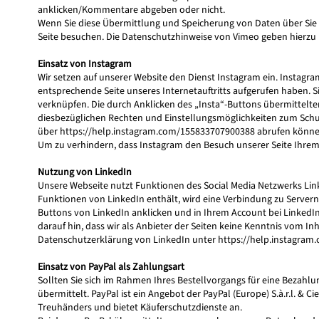
anklicken/Kommentare abgeben oder nicht.
Wenn Sie diese Übermittlung und Speicherung von Daten über Sie 
Seite besuchen. Die Datenschutzhinweise von Vimeo geben hierzu
Einsatz von Instagram
Wir setzen auf unserer Website den Dienst Instagram ein. Instagram
entsprechende Seite unseres Internetauftritts aufgerufen haben. 
verknüpfen. Die durch Anklicken des „Insta“-Buttons übermittel
diesbezüglichen Rechten und Einstellungsmöglichkeiten zum Schutz
über
https://help.instagram.com/155833707900388
abrufen könne
Um zu verhindern, dass Instagram den Besuch unserer Seite Ihre
Nutzung von LinkedIn
Unsere Webseite nutzt Funktionen des Social Media Netzwerks Linke
Funktionen von LinkedIn enthält, wird eine Verbindung zu Servern 
Buttons von LinkedIn anklicken und in Ihrem Account bei LinkedIn
darauf hin, dass wir als Anbieter der Seiten keine Kenntnis vom I
Datenschutzerklärung von LinkedIn unter
https://help.instagra
Einsatz von PayPal als Zahlungsart
Sollten Sie sich im Rahmen Ihres Bestellvorgangs für eine Bezah
übermittelt. PayPal ist ein Angebot der PayPal (Europe) S.à.r.l. &
Treuhänders und bietet Käuferschutzdienste an.