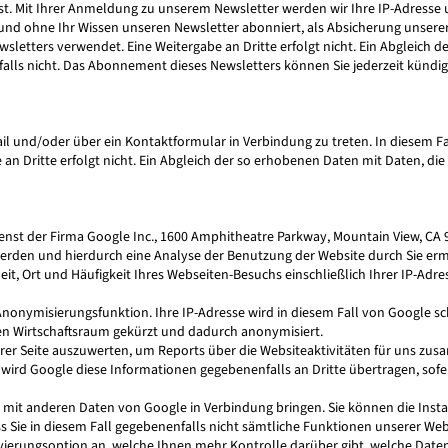
ist. Mit Ihrer Anmeldung zu unserem Newsletter werden wir Ihre IP-Adresse
ht und ohne Ihr Wissen unseren Newsletter abonniert, als Absicherung unsere
letters verwendet. Eine Weitergabe an Dritte erfolgt nicht. Ein Abgleich 
lls nicht. Das Abonnement dieses Newsletters können Sie jederzeit kündige
E-Mail und/oder über ein Kontaktformular in Verbindung zu treten. In dies
an Dritte erfolgt nicht. Ein Abgleich der so erhobenen Daten mit Daten, 
ienst der Firma Google Inc., 1600 Amphitheatre Parkway, Mountain View, CA
werden und hierdurch eine Analyse der Benutzung der Website durch Sie er
eit, Ort und Häufigkeit Ihres Webseiten-Besuchs einschließlich Ihrer IP-Ad
Anonymisierungsfunktion. Ihre IP-Adresse wird in diesem Fall von Google s
n Wirtschaftsraum gekürzt und dadurch anonymisiert.
rer Seite auszuwerten, um Reports über die Websiteaktivitäten für uns z
ird Google diese Informationen gegebenenfalls an Dritte übertragen, sofer
e mit anderen Daten von Google in Verbindung bringen. Sie können die Insta
ss Sie in diesem Fall gegebenenfalls nicht sämtliche Funktionen unserer W
vierungsoption an, welche Ihnen mehr Kontrolle darüber gibt, welche Daten 