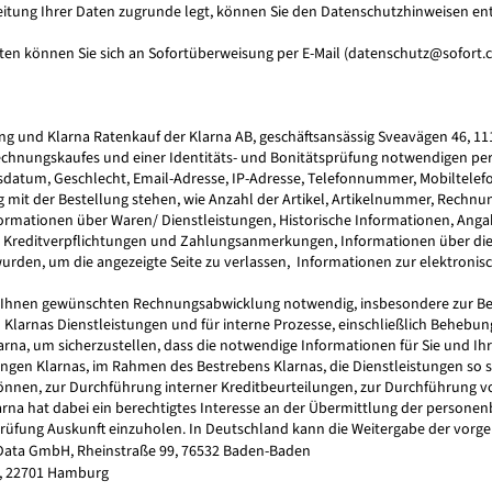
eitung Ihrer Daten zugrunde legt, können Sie den Datenschutzhinweisen 
n können Sie sich an Sofortüberweisung per E-Mail (
datenschutz@sofort.
ung und Klarna Ratenkauf der Klarna AB, geschäftsansässig Sveavägen 46, 1
des Rechnungskaufes und einer Identitäts- und Bonitätsprüfung notwendigen
tsdatum, Geschlecht, Email-Adresse, IP-Adresse, Telefonnummer, Mobiltelef
t der Bestellung stehen, wie Anzahl der Artikel, Artikelnummer, Rechnu
mationen über Waren/ Dienstleistungen, Historische Informationen, Angabe
e Kreditverpflichtungen und Zahlungsanmerkungen, Informationen über die
urden, um die angezeigte Seite zu verlassen, Informationen zur elektron
on Ihnen gewünschten Rechnungsabwicklung notwendig, insbesondere zur Best
Klarnas Dienstleistungen und für interne Prozesse, einschließlich Behebun
arna, um sicherzustellen, dass die notwendige Informationen für Sie und Ih
n Klarnas, im Rahmen des Bestrebens Klarnas, die Dienstleistungen so sic
önnen, zur Durchführung interner Kreditbeurteilungen, zur Durchführung 
na hat dabei ein berechtigtes Interesse an der Übermittlung der personen
prüfung Auskunft einzuholen. In Deutschland kann die Weitergabe der vorg
Data GmbH, Rheinstraße 99, 76532 Baden-Baden
6, 22701 Hamburg