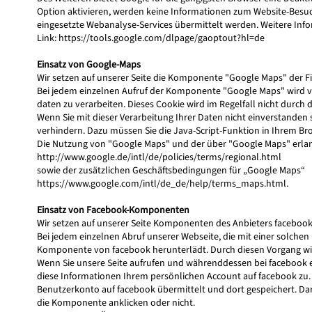
Option aktivieren, werden keine Informationen zum Website-Besuch
eingesetzte Webanalyse-Services übermittelt werden. Weitere Info
Link:
https://tools.google.com/dlpage/gaoptout?hl=de
Einsatz von Google-Maps
Wir setzen auf unserer Seite die Komponente "Google Maps" der F
Bei jedem einzelnen Aufruf der Komponente "Google Maps" wird von
daten zu verarbeiten. Dieses Cookie wird im Regelfall nicht durch
Wenn Sie mit dieser Verarbeitung Ihrer Daten nicht einverstanden
verhindern. Dazu müssen Sie die Java-Script-Funktion in Ihrem Bro
Die Nutzung von "Google Maps" und der über "Google Maps" erl
http://www.google.de/intl/de/policies/terms/regional.html
sowie der zusätzlichen Geschäftsbedingungen für „Google Maps“
https://www.google.com/intl/de_de/help/terms_maps.html
.
Einsatz von Facebook-Komponenten
Wir setzen auf unserer Seite Komponenten des Anbieters facebook.co
Bei jedem einzelnen Abruf unserer Webseite, die mit einer solch
Komponente von facebook herunterlädt. Durch diesen Vorgang wird
Wenn Sie unsere Seite aufrufen und währenddessen bei facebook 
diese Informationen Ihrem persönlichen Account auf facebook zu.
Benutzerkonto auf facebook übermittelt und dort gespeichert. Dar
die Komponente anklicken oder nicht.