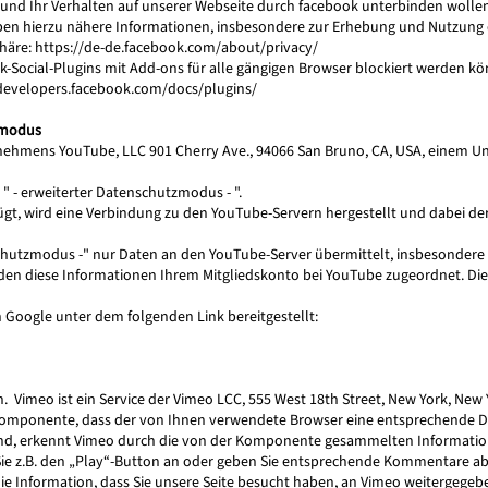
und Ihr Verhalten auf unserer Webseite durch facebook unterbinden wollen
ben hierzu nähere Informationen, insbesondere zur Erhebung und Nutzung 
phäre:
https://de-de.facebook.com/about/privacy/
k-Social-Plugins mit Add-ons für alle gängigen Browser blockiert werden 
/developers.facebook.com/docs/plugins/
zmodus
nehmens YouTube, LLC 901 Cherry Ave., 94066 San Bruno, CA, USA, einem U
 " - erweiterter Datenschutzmodus - ".
fügt, wird eine Verbindung zu den YouTube-Servern hergestellt und dabei der
hutzmodus -" nur Daten an den YouTube-Server übermittelt, insbesondere w
erden diese Informationen Ihrem Mitgliedskonto bei YouTube zugeordnet. Di
oogle unter dem folgenden Link bereitgestellt:
 Vimeo ist ein Service der Vimeo LCC, 555 West 18th Street, New York, New 
e Komponente, dass der von Ihnen verwendete Browser eine entsprechende 
ind, erkennt Vimeo durch die von der Komponente gesammelten Information
Sie z.B. den „Play“-Button an oder geben Sie entsprechende Kommentare ab
die Information, dass Sie unsere Seite besucht haben, an Vimeo weitergege