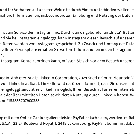
und Ihr Verhalten auf unserer Webseite durch Vimeo unterbinden wollen, m
 nähere Informationen, insbesondere zur Erhebung und Nutzung der Daten
 ist ein Service der Instagram Inc. Durch den eingebundenen „Insta“-Button 
Sind Sie bei Instagram eingeloggt, kann Instagram diesen Besuch auf unser
ten Daten werden von Instagram gespeichert. Zu Zweck und Umfang der Dat
 Ihrer Privatsphäre erhalten Sie weitere Informationen in den Instagram -
n.
m Instagram-Konto zuordnen kann, müssen Sie sich vor dem Besuch unsere
dIn. Anbieter ist die LinkedIn Corporation, 2029 Stierlin Court, Mountain V
von LinkedIn aufbaut. LinkedIn wird darüber informiert, dass Sie unsere In
 eingeloggt sind, ist es LinkedIn möglich, Ihren Besuch auf unserer Intern
nhalt der übermittelten Daten sowie deren Nutzung durch LinkedIn haben. We
m.com/155833707900388
.
lung mit dem Online-Zahlungsdienstleister PayPal entscheiden, werden im R
 Cie. S.C.A., 22-24 Boulevard Royal, L-2449 Luxembourg. PayPal übernimmt dab