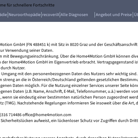
e für schnellere Fortschritte
ädie
Neuroorthopädie
recoveriX
Alle Diagnosen
Angebot und Preise
Ü
n GmbH (FN 488451 k) mit Sitz in 8020 Graz und der Geschäftsanschrift St
zur Verwendung seiner Daten.
n mit Bewegungseinschränkung. Über die Home4Motion GmbH können diverse
on der Home4Motion GmbH im Eigenvertrieb erbracht. Vertragsgegenstand is
durch Nutzer.
ige Umgang mit den personenbezogenen Daten des Nutzers sehr wichtig sind
n streng an die in Österreich/Deutschland geltenden gesetzlichen Bestim
genen Daten möglich. Für die Nutzung einzelner Services unserer Seite kön
ogenen Daten (z.B. Name, Anschrift, E-Mail, Telefonnummer, u.ä.) werden
, wenn sie eindeutig einer bestimmten natürlichen Person zugeordnet wer
 (TMG). Nachstehende Regelungen informieren Sie insoweit über die Art,
0)316 714486
office@home4motion.com
Sicherheitslücken aufweist, ein lückenloser Schutz vor Zugriffen durch Drit