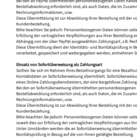
Bei den an PayPal übermittelten personenbezogenen Daten handel
Bestellabwicklung erforderlich sind, als auch Daten, die im Zusa
Rechnungsinformationen, usw.
Diese Übermittelung ist zur Abwicklung Ihrer Bestellung mit der 
Kundenbeziehung.
Bitte beachten Sie jedoch: Personenbezogenen Daten können sei
Erfüllung der vertraglichen Verpflichtungen aus Ihrer Bestellung 
Abhängig von der über PayPal ausgewählten Zahlungsart, z.B. Rec
Diese Übermittlung dient der Identitäts- und Bonitätsprüfung in 
verarbeitet, gespeichert und weitergegeben werden, entnehmen S
Einsatz von Sofortüberweisung als Zahlungsart
Sollten Sie sich im Rahmen Ihres Bestellvorgangs für eine Bezah
Kontaktdaten an Sofortüberweisung übermittelt. Sofortüberweis
eines Online-Zahlungsdienstleisters, der eine bargeldlose Zahlun
Bei den an Sofortüberweisung übermittelten personenbezogenen D
Bestellabwicklung erforderlich sind, als auch Daten, die im Zusa
Rechnungsinformationen, usw.
Diese Übermittelung ist zur Abwicklung Ihrer Bestellung mit der 
Kundenbeziehung.
Bitte beachten Sie jedoch: Personenbezogenen Daten können sei
soweit dies zur Erfüllung der vertraglichen Verpflichtungen aus Ih
Unter Umständen werden die an Sofortüberweisung übermittelten 
Bonitätsprüfung in Bezug auf die von Ihnen getätigte Bestellung.