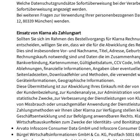
Welche Datenschutzgrundsätze Sofortüberweisung bei der Verarb
Sofortüberweisung angezeigt werden.
Bei weiteren Fragen zur Verwendung Ihrer personenbezogenen Date
12, 80339 München) wenden.
Einsatz von Klarna als Zahlungsart
Sollten Sie sich im Rahmen des Bestellvorgangs für Klarna Rechn
entscheiden, willigen Sie ein, dass wir die für die Abwicklung 
Dies sind insbesondere Vor- und Nachname, Titel, Adresse, Gebur
Rechnungskaufs notwendig sind und Daten die im Zusammenhang mi
Bankverbindung, Kartennummer, Gültigkeitsdatum, CCV Code, Infor
Ablehnungen, finanzielle Informationen, Angaben über eventuell
Seitenladezeiten, Downloadfehler und Methoden, die verwendet w
Geräteinformationen, Geographische Informationen.
Diese Übermittelung ist zur Abwicklung Ihres Einkaufs mit der v
der Kundenbeziehung, zur Kundenanalyse, zur Administration von 
statistische Zwecke, zur Verbesserung der Dienstleistungen von Kl
von Missbrauch oder unsachgemäßer Anwendung der Dienstleistunge
Zahlungsmethoden wir Ihnen über Klarna zur Verfügung stellen k
Geschäftsentwicklung und zur Befolgung anwendbaren Rechts. Klar
Wirtschaftsauskunfteien zum Zwecke der Identitäts- und Bonitäts
Arvato Infoscore Consumer Data GmbH und Infoscore Consumer 
Bürgel Wirtschaftsinformationen GmbH & Co. KG, Postfach 5001 6