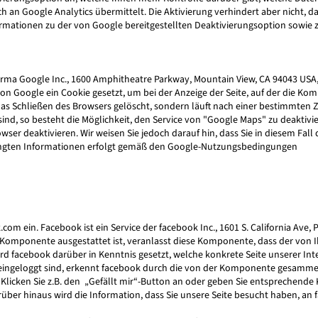
 an Google Analytics übermittelt. Die Aktivierung verhindert aber nicht, 
rmationen zu der von Google bereitgestellten Deaktivierungsoption sowie z
irma Google Inc., 1600 Amphitheatre Parkway, Mountain View, CA 94043 USA,
 Google ein Cookie gesetzt, um bei der Anzeige der Seite, auf der die Kom
 das Schließen des Browsers gelöscht, sondern läuft nach einer bestimmten Z
 sind, so besteht die Möglichkeit, den Service von "Google Maps" zu deakti
wser deaktivieren. Wir weisen Sie jedoch darauf hin, dass Sie in diesem Fal
angten Informationen erfolgt gemäß den Google-Nutzungsbedingungen
m ein. Facebook ist ein Service der facebook Inc., 1601 S. California Ave, P
en Komponente ausgestattet ist, veranlasst diese Komponente, dass der vo
 facebook darüber in Kenntnis gesetzt, welche konkrete Seite unserer Int
eingeloggt sind, erkennt facebook durch die von der Komponente gesammel
 Klicken Sie z.B. den „Gefällt mir“-Button an oder geben Sie entsprechend
über hinaus wird die Information, dass Sie unsere Seite besucht haben, an