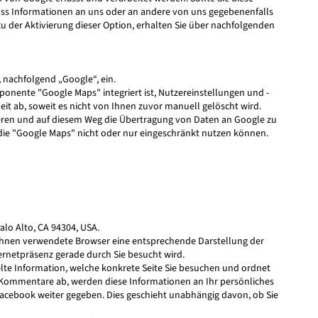
dass Informationen an uns oder an andere von uns gegebenenfalls
u der Aktivierung dieser Option, erhalten Sie über nachfolgenden
 nachfolgend „Google“, ein.
ponente "Google Maps" integriert ist, Nutzereinstellungen und -
eit ab, soweit es nicht von Ihnen zuvor manuell gelöscht wird.
vieren und auf diesem Weg die Übertragung von Daten an Google zu
l die "Google Maps" nicht oder nur eingeschränkt nutzen können.
alo Alto, CA 94304, USA.
n Ihnen verwendete Browser eine entsprechende Darstellung der
ernetpräsenz gerade durch Sie besucht wird.
te Information, welche konkrete Seite Sie besuchen und ordnet
e Kommentare ab, werden diese Informationen an Ihr persönliches
 facebook weiter gegeben. Dies geschieht unabhängig davon, ob Sie