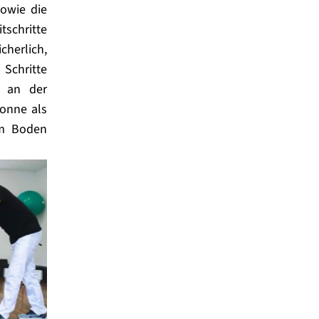
owie die 
schritte 
herlich, 
Schritte 
 an der 
onne als 
m Boden 