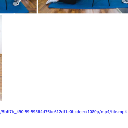
eo/5bff7b_490f59f595ff4d76bc612df1e0bcdeec/1080p/mp4/file.mp4