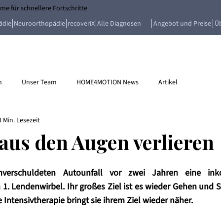
e für schnellere Fortschritte
ädie
Neuroorthopädie
recoveriX
Alle Diagnosen
Angebot und Preise
Ü
n
Unser Team
HOME4MOTION News
Artikel
3 Min. Lesezeit
 aus den Augen verlieren
erschuldeten Autounfall vor zwei Jahren eine inko
. Lendenwirbel. Ihr großes Ziel ist es wieder Gehen und S
 Intensivtherapie bringt sie ihrem Ziel wieder näher.  