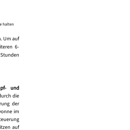
e halten
. Um auf 
teren 6-
 Stunden 
pf- und 
urch die 
ung der 
vonne im 
teuerung 
zen auf 