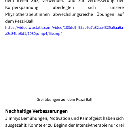
dem freien Sitz, verwendet. Und zur Verbesserung der 
Körperspannung überlegten sich unsere 
Physiotherapeut:innen abwechslungsreiche Übungen auf 
dem Pezzi-Ball.
https://video.wixstatic.com/video/183de9_95ab9a7a82aa4325a5aa6a
a2e84bb8d1/1080p/mp4/file.mp4
Greifübungen auf dem Pezzi-Ball
Nachhaltige Verbesserungen 
Jimmys Bemühungen, Motivation und Kampfgeist haben sich 
ausgezahlt: Konnte er zu Beginn der Intensivtherapie nur drei 