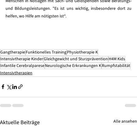
Menschen in Notlagen mit Sach- und Geldspenden sowie Beratungs- 
und Bildungsleistungen. "Es ist uns wichtig, insbesondere dort zu 
helfen, wo Hilfe am nötigsten ist“.
Gangtherapie
Funktionelles Training
Physiotherapie K
Intensivtherapie Kinder
Gleichgewicht und Sturzprävention
H4M Kids
Infantile Cerebralparese
Neurologische Erkrankungen K
Rumpfstabilität
Intensivtherapien
Alle ansehen
Aktuelle Beiträge