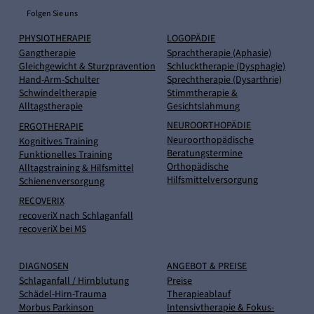
Folgen Sie uns
PHYSIOTHERAPIE
LOGOPÄDIE
Gangtherapie
Sprachtherapie (Aphasie)
Gleichgewicht & Sturzpravention
Schlucktherapie (Dysphagie)
Hand-Arm-Schulter
Sprechtherapie (Dysarthrie)
Schwindeltherapie
Stimmtherapie &
Alltagstherapie
Gesichtslahmung
NEUROORTHOPÄDIE
ERGOTHERAPIE
Neuroorthopädische
Kognitives Training
Beratungstermine
Funktionelles Training
Orthopädische
Alltagstraining & Hilfsmittel
Hilfsmittelversorgung
Schienenversorgung
RECOVERIX
recoveriX nach Schlaganfall
recoveriX bei MS
DIAGNOSEN
ANGEBOT & PREISE
Schlaganfall / Hirnblutung
Preise
Schädel-Hirn-Trauma
Therapieablauf
Morbus Parkinson
Intensivtherapie & Fokus-