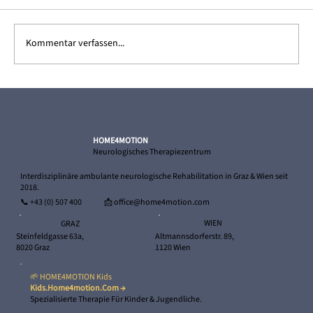
Kommentar verfassen...
Ricardo – und sein Weg zurück in die
Selbstständigkeit
HOME4MOTION
Neurologisches Therapiezentrum
Interdisziplinäre ambulante neurologische Rehabilitation in Graz & Wien seit
2018.
📞
+43 (0) 507 400
📩 office@home4motion.com
WIEN
GRAZ
Altmannsdorferstr. 89,
Steinfeldgasse 63a,
1120 Wien
8020 Graz
🌱 HOME4MOTION Kids
Kids.home4motion.com →
Spezialisierte Therapie Für Kinder & Jugendliche.