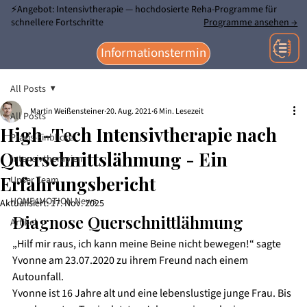
⚡Angebot: Intensivtherapie — hochdosierte Reha-Programme für
schnellere Fortschritte
Programme ansehen →
Informationstermin
All Posts
Martin Weißensteiner
20. Aug. 2021
6 Min. Lesezeit
All Posts
High-Tech Intensivtherapie nach
Praxis-Einblicke
Querschnittslähmung - Ein
Intensivtherapien
Erfahrungsbericht
Unser Team
HOME4MOTION News
Aktualisiert:
17. Nov. 2025
Diagnose Querschnittlähmung 
Artikel
„Hilf mir raus, ich kann meine Beine nicht bewegen!“ sagte 
Yvonne am 23.07.2020 zu ihrem Freund nach einem 
Autounfall.
Yvonne ist 16 Jahre alt und eine lebenslustige junge Frau. Bis 