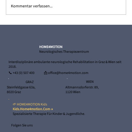
Kommentar verfassen...
Ricardo – und sein Weg zurück in die
Selbstständigkeit
HOME4MOTION
Neurologisches Therapiezentrum
Interdisziplinäre ambulante neurologische Rehabilitation in Graz & Wien seit
2018.
📞
+43 (0) 507 400
📩 office@home4motion.com
WIEN
GRAZ
Altmannsdorferstr. 89,
Steinfeldgasse 63a,
1120 Wien
8020 Graz
🌱 HOME4MOTION Kids
Kids.home4motion.com →
Spezialisierte Therapie Für Kinder & Jugendliche.
Folgen Sie uns