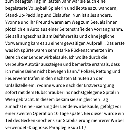
zum besagten Tag im letzten Jahr war sie auch eine 
begeisterte Volleyball Spielerin und liebte es zu wandern, 
Stand-Up-Paddling und Eislaufen. Nun ist alles anders. 
Yvonne und ihr Freund waren am Weg zum See, als ihnen 
plötzlich ein Auto aus einer Seitenstraße den Vorrang nahm. 
Sie saß angeschnallt am Beifahrersitz und ohne jegliche 
Vorwarnung kam es zu einem gewaltigen Aufprall. „Das erste 
was ich spürte waren sehr starke Rückenschmerzen im 
Bereich der Lendenwirbelsäule. Ich wollte durch die 
verbeulte Autotür aussteigen und bemerkte erstmals, dass 
ich meine Beine nicht bewegen kann.“ Polizei, Rettung und 
Feuerwehr trafen in den nächsten Minuten an der 
Unfallstelle ein. Yvonne wurde nach der Erstversorgung 
sofort mit dem Hubschrauber ins nächstgelegene Spital in 
Wien gebracht. In diesem bekam sie am gleichen Tag 
zunächst eine Fixierung der Lendenwirbelsäule, gefolgt vor 
einer zweiten Operation 10 Tage später. Bei dieser wurde ein 
Teil des Beckenknochens zur Stabilisierung mehrerer Wirbel 
verwendet -Diagnose: Paraplegie sub L1 / 