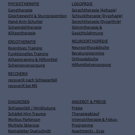
PHYSIOTHERAPIE
LOGOPÄDIE
Gangtherapie
Sprachtherapie (Aphasie)
Gleichgewicht & Sturzpravention
Schlucktherapie (Dysphagie)
Hand-Arm-Schulter
Sprechtherapie (Dysarthrie)
Schwindeltherapie
Stimmtherapie &
Alltagstherapie
Gesichtslahmung
NEUROORTHOPÄDIE
ERGOTHERAPIE
Neuroorthopädische
Kognitives Training
Beratungstermine
Funktionelles Training
Orthopädische
Alltagstraining & Hilfsmittel
Hilfsmittelversorgung
Schienenversorgung
RECOVERIX
recoveriX nach Schlaganfall
recoveriX bei MS
DIAGNOSEN
ANGEBOT & PREISE
Schlaganfall / Hirnblutung
Preise
Schädel-Hirn-Trauma
Therapieablauf
Morbus Parkinson
Intensivtherapie & Fokus-
Multiple Sklerose
Programme
Kompletter Querschnitt
Apartments - Graz