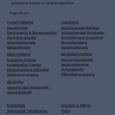
Spezialisierte Therapie Für Kinder & Jugendliche.
Folgen Sie uns
PHYSIOTHERAPIE
LOGOPÄDIE
Gangtherapie
Sprachtherapie (Aphasie)
Gleichgewicht & Sturzpravention
Schlucktherapie (Dysphagie)
Hand-Arm-Schulter
Sprechtherapie (Dysarthrie)
Schwindeltherapie
Stimmtherapie &
Alltagstherapie
Gesichtslahmung
NEUROORTHOPÄDIE
ERGOTHERAPIE
Neuroorthopädische
Kognitives Training
Beratungstermine
Funktionelles Training
Orthopädische
Alltagstraining & Hilfsmittel
Hilfsmittelversorgung
Schienenversorgung
RECOVERIX
recoveriX nach Schlaganfall
recoveriX bei MS
DIAGNOSEN
ANGEBOT & PREISE
Schlaganfall / Hirnblutung
Preise