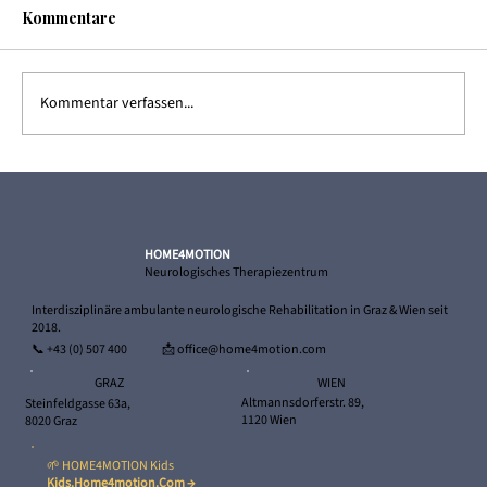
Kommentare
Kommentar verfassen...
Dürfen wir vorstellen? Unsere neue
Physiotherapeutin in Wien
HOME4MOTION
Neurologisches Therapiezentrum
Interdisziplinäre ambulante neurologische Rehabilitation in Graz & Wien seit
2018.
📞
+43 (0) 507 400
📩 office@home4motion.com
WIEN
GRAZ
Altmannsdorferstr. 89,
Steinfeldgasse 63a,
1120 Wien
8020 Graz
🌱 HOME4MOTION Kids
Kids.home4motion.com →