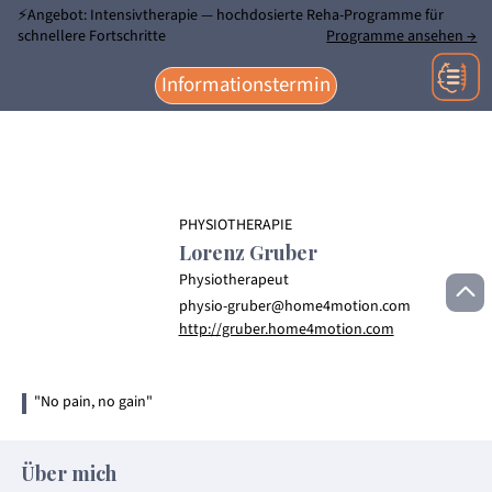
⚡Angebot: Intensivtherapie — hochdosierte Reha-Programme für
Home
/
Team
schnellere Fortschritte
Programme ansehen →
Home
Team
Lorenz Gruber
/
/
Informationstermin
PHYSIOTHERAPIE
Lorenz Gruber
Physiotherapeut
physio-gruber@home4motion.com
http://gruber.home4motion.com
"No pain, no gain"
Über mich