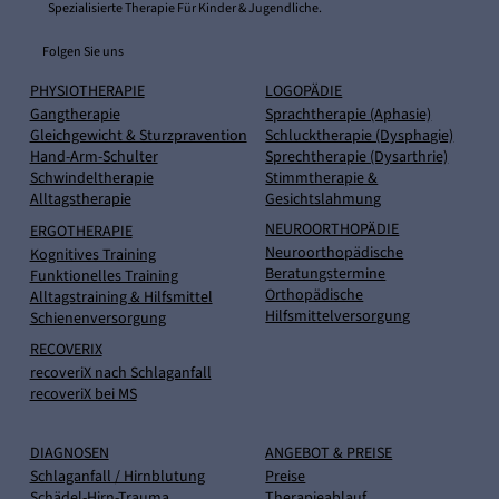
Spezialisierte Therapie Für Kinder & Jugendliche.
Folgen Sie uns
PHYSIOTHERAPIE
LOGOPÄDIE
Gangtherapie
Sprachtherapie (Aphasie)
Gleichgewicht & Sturzpravention
Schlucktherapie (Dysphagie)
Hand-Arm-Schulter
Sprechtherapie (Dysarthrie)
Schwindeltherapie
Stimmtherapie &
Alltagstherapie
Gesichtslahmung
NEUROORTHOPÄDIE
ERGOTHERAPIE
Neuroorthopädische
Kognitives Training
Beratungstermine
Funktionelles Training
Orthopädische
Alltagstraining & Hilfsmittel
Hilfsmittelversorgung
Schienenversorgung
RECOVERIX
recoveriX nach Schlaganfall
recoveriX bei MS
DIAGNOSEN
ANGEBOT & PREISE
Schlaganfall / Hirnblutung
Preise
Schädel-Hirn-Trauma
Therapieablauf