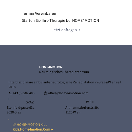
Termin Vereinbaren
Starten Sie Ihre Therapie bei HOME4MOTION
Jetzt anfragen →
HOME4MOTION
Neurologisches Therapiezentrum
Interdisziplinäre ambulante neurologische Rehabilitation in Graz & Wien seit
2018.
📞
+43 (0) 507 400
📩 office@home4motion.com
WIEN
GRAZ
Altmannsdorferstr. 89,
Steinfeldgasse 63a,
1120 Wien
8020 Graz
🌱 HOME4MOTION Kids
Kids.home4motion.com →