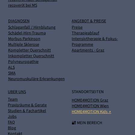
recoveriX bei MS
DIAGNOSEN
ANGEBOT & PREISE
Schlaganfall / Hirnblutung
Preise
Schädel-Hirn-Trauma
Therapieablauf
Morbus Parkinson
Intensivtherapie & Fokus-
Multiple Sklerose
Programme
Kompletter Querschnitt
Apartments - Graz
Inkompletter Querschnitt
Polyneuropathie
ALS
SMA
Neuromuskuläre Erkrankungen
UBER UNS
STANDORTSEITEN
Team
HOME4MOTION Graz
Praxisräume & Gerate
HOME4MOTION Wien
Studien & Fachartikel
HOME4MOTION Kids ↗
Jobs
FAQ
🔐 MEIN BEREICH
Blog
Kontakt