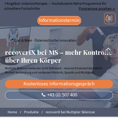
⚡Angebot: Intensivtherapie — hochdosierte Reha-Programme für
schnellere Fortschritte
Programme ansehen →
Informationstermin
📍Graz & Wien · Österreichische Innovation
recoveriX bei MS – mehr Kontrolle
über Ihren Körper
Multiple Sklerose bedeutet nicht Stillstand – recoveriX trainiert die Gehirn-
Muskel-Verbindung und verbessert Motorik, Spastik und Müdigkeit.
Kostenloses Informationsgespräch
📞 +43 (0) 507 400
Home
Produkte
recoveriX bei Multipler Sklerose
/
/