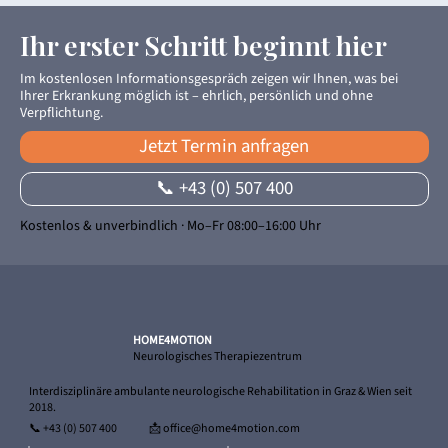
Ihr erster Schritt beginnt hier
Im kostenlosen Informationsgespräch zeigen wir Ihnen, was bei
Ihrer Erkrankung möglich ist – ehrlich, persönlich und ohne
Verpflichtung.
Jetzt Termin anfragen
📞 +43 (0) 507 400
Kostenlos & unverbindlich · Mo–Fr 08:00–16:00 Uhr
HOME4MOTION
Neurologisches Therapiezentrum
Interdisziplinäre ambulante neurologische Rehabilitation in Graz & Wien seit
2018.
📞
+43 (0) 507 400
📩 office@home4motion.com