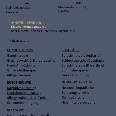
WIEN
GRAZ
Altmannsdorferstr. 89,
Steinfeldgasse 63a,
1120 Wien
8020 Graz
🌱 HOME4MOTION Kids
Kids.home4motion.com →
Spezialisierte Therapie Für Kinder & Jugendliche.
Folgen Sie uns
PHYSIOTHERAPIE
LOGOPÄDIE
Gangtherapie
Sprachtherapie (Aphasie)
Gleichgewicht & Sturzpravention
Schlucktherapie (Dysphagie)
Hand-Arm-Schulter
Sprechtherapie (Dysarthrie)
Schwindeltherapie
Stimmtherapie &
Alltagstherapie
Gesichtslahmung
NEUROORTHOPÄDIE
ERGOTHERAPIE
Neuroorthopädische
Kognitives Training
Beratungstermine
Funktionelles Training
Orthopädische
Alltagstraining & Hilfsmittel
Hilfsmittelversorgung
Schienenversorgung
RECOVERIX
recoveriX nach Schlaganfall