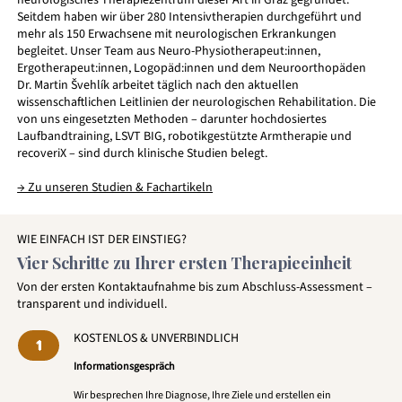
neurologisches Therapiezentrum dieser Art in Graz gegründet.
Seitdem haben wir über 280 Intensivtherapien durchgeführt und
mehr als 150 Erwachsene mit neurologischen Erkrankungen
begleitet. Unser Team aus Neuro-Physiotherapeut:innen,
Ergotherapeut:innen, Logopäd:innen und dem Neuroorthopäden
Dr. Martin Švehlík arbeitet täglich nach den aktuellen
wissenschaftlichen Leitlinien der neurologischen Rehabilitation. Die
von uns eingesetzten Methoden – darunter hochdosiertes
Laufbandtraining, LSVT BIG, robotikgestützte Armtherapie und
recoveriX – sind durch klinische Studien belegt.
→ Zu unseren Studien & Fachartikeln
WIE EINFACH IST DER EINSTIEG?
Vier Schritte zu Ihrer ersten Therapieeinheit
Von der ersten Kontaktaufnahme bis zum Abschluss-Assessment –
transparent und individuell.
KOSTENLOS & UNVERBINDLICH
1
Informationsgespräch
Wir besprechen Ihre Diagnose, Ihre Ziele und erstellen ein