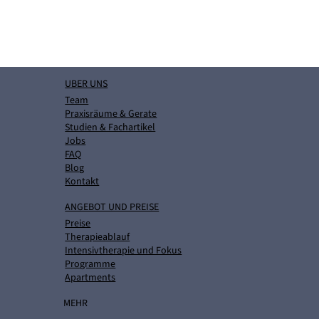
UBER UNS
Team
Praxisräume & Gerate
Studien & Fachartikel
Jobs
FAQ
Blog
Kontakt
ANGEBOT UND PREISE
Preise
Therapieablauf
Intensivtherapie und Fokus
Programme
Apartments
MEHR