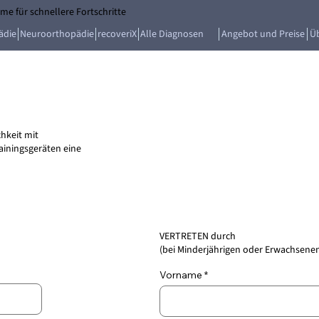
e für schnellere Fortschritte
ädie
Neuroorthopädie
recoveriX
Alle Diagnosen
Angebot und Preise
Ü
hkeit mit
iningsgeräten eine
VERTRETEN durch
(bei Minderjährigen oder Erwachsenen
Vorname