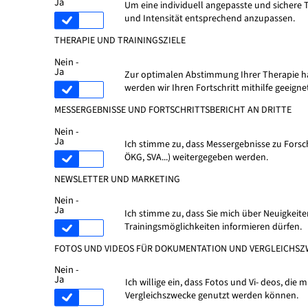
Ja
Um eine individuell angepasste und sichere T
und Intensität entsprechend anzupassen.
THERAPIE UND TRAININGSZIELE
Nein -
Ja
Zur optimalen Abstimmung Ihrer Therapie halt
werden wir Ihren Fortschritt mithilfe geeig
MESSERGEBNISSE UND FORTSCHRITTSBERICHT AN DRITTE
Nein -
Ja
Ich stimme zu, dass Messergebnisse zu Forsc
ÖKG, SVA...) weitergegeben werden.
NEWSLETTER UND MARKETING
Nein -
Ja
Ich stimme zu, dass Sie mich über Neuigkeit
Trainingsmöglichkeiten informieren dürfen.
FOTOS UND VIDEOS FÜR DOKUMENTATION UND VERGLEICHS
Nein -
Ja
Ich willige ein, dass Fotos und Vi- deos, die
Vergleichszwecke genutzt werden können.