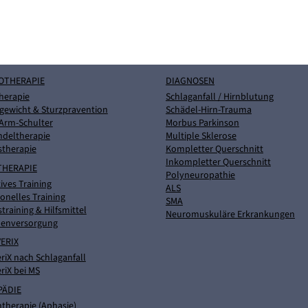
OTHERAPIE
DIAGNOSEN
herapie
Schlaganfall / Hirnblutung
gewicht & Sturzpravention
Schädel-Hirn-Trauma
Arm-Schulter
Morbus Parkinson
ndeltherapie
Multiple Sklerose
stherapie
Kompletter Querschnitt
Inkompletter Querschnitt
THERAPIE
Polyneuropathie
ives Training
ALS
onelles Training
SMA
straining & Hilfsmittel
Neuromuskuläre Erkrankungen
nenversorgung
ERIX
riX nach Schlaganfall
riX bei MS
PÄDIE
therapie (Aphasie)