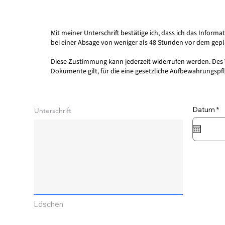
Mit meiner Unterschrift bestätige ich, dass ich das Info
bei einer Absage von weniger als 48 Stunden vor dem gepl
Diese Zustimmung kann jederzeit widerrufen werden. Des We
Dokumente gilt, für die eine gesetzliche Aufbewahrungsp
r
Datum
*
Unterschrift
e
q
u
i
r
e
d
Löschen