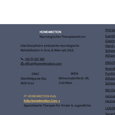
PHYSI
HOME4MOTION
Gangt
Neurologisches Therapiezentrum
Gleich
Interdisziplinäre ambulante neurologische
Hand-
Rehabilitation in Graz & Wien seit 2018.
Schwi
Alltag
📞
+43 (0) 507 400
ERGO
📩 office@home4motion.com
Kognit
Funkti
WIEN
GRAZ
Alltag
Altmannsdorferstr. 89,
Steinfeldgasse 63a,
1120 Wien
8020 Graz
Schie
RECOV
recove
🌱 HOME4MOTION Kids
Kids.home4motion.com →
recove
Spezialisierte Therapie Für Kinder & Jugendliche.
LOGO
Sprach