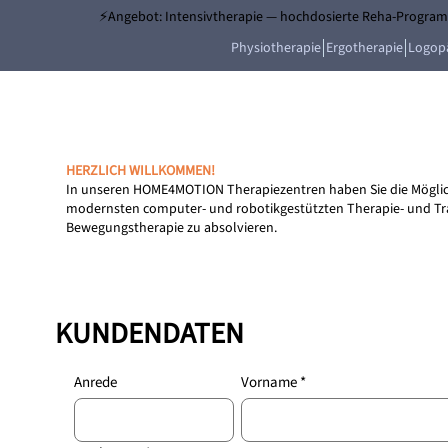
⚡Angebot: Intensivtherapie — hochdosierte Reha-Programm
Physiotherapie
Ergotherapie
Logop
HERZLICH WILLKOMMEN!
In unseren HOME4MOTION Therapiezentren haben Sie die Möglic
modernsten computer- und robotikgestützten Therapie- und Tra
Bewegungstherapie zu absolvieren.
KUNDENDATEN
Anrede
Vorname