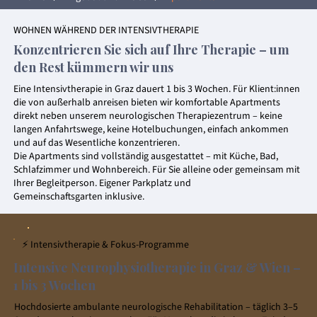
WOHNEN WÄHREND DER INTENSIVTHERAPIE
Konzentrieren Sie sich auf Ihre Therapie – um
den Rest kümmern wir uns
Eine Intensivtherapie in Graz dauert 1 bis 3 Wochen. Für Klient:innen
die von außerhalb anreisen bieten wir komfortable Apartments
direkt neben unserem neurologischen Therapiezentrum – keine
langen Anfahrtswege, keine Hotelbuchungen, einfach ankommen
und auf das Wesentliche konzentrieren.
Die Apartments sind vollständig ausgestattet – mit Küche, Bad,
Schlafzimmer und Wohnbereich. Für Sie alleine oder gemeinsam mit
Ihrer Begleitperson. Eigener Parkplatz und
Gemeinschaftsgarten inklusive.
⚡ Intensivtherapie & Fokus-Programme
Intensive Neurophysiotherapie in Graz & Wien –
1 bis 3 Wochen
Hochdosierte ambulante neurologische Rehabilitation – täglich 3–5