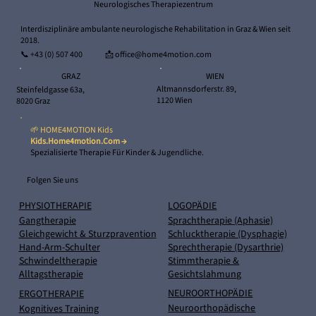
Neurologisches Therapiezentrum
Interdisziplinäre ambulante neurologische Rehabilitation in Graz & Wien seit
2018.
📞
+43 (0) 507 400
📩 office@home4motion.com
WIEN
GRAZ
Altmannsdorferstr. 89,
Steinfeldgasse 63a,
1120 Wien
8020 Graz
🌱 HOME4MOTION Kids
Kids.home4motion.com →
Spezialisierte Therapie Für Kinder & Jugendliche.
Folgen Sie uns
PHYSIOTHERAPIE
LOGOPÄDIE
Gangtherapie
Sprachtherapie (Aphasie)
Gleichgewicht & Sturzpravention
Schlucktherapie (Dysphagie)
Hand-Arm-Schulter
Sprechtherapie (Dysarthrie)
Schwindeltherapie
Stimmtherapie &
Alltagstherapie
Gesichtslahmung
NEUROORTHOPÄDIE
ERGOTHERAPIE
Neuroorthopädische
Kognitives Training