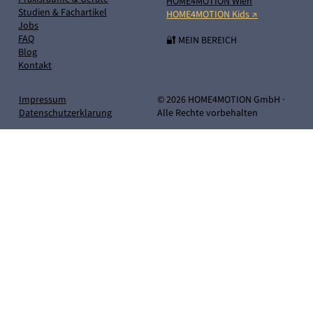
HOME4MOTION Wien
Studien & Fachartikel
HOME4MOTION Kids ↗
Jobs
FAQ
🔐 MEIN BEREICH
Blog
Kontakt
Impressum
© 2026 HOME4MOTION GmbH ·
Datenschutzerklarung
Alle Rechte vorbehalten