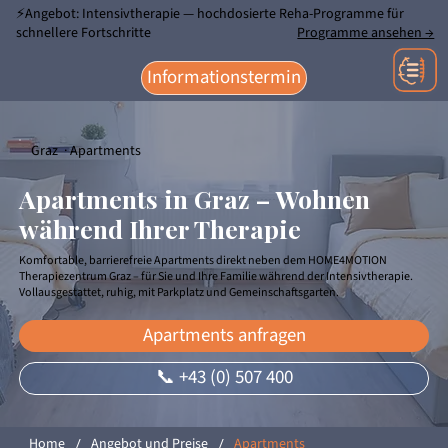
⚡Angebot: Intensivtherapie — hochdosierte Reha-Programme für
schnellere Fortschritte
Programme ansehen →
Informationstermin
Graz · Apartments
Apartments in Graz – Wohnen
während Ihrer Therapie
Komfortable, barrierefreie Apartments direkt neben dem HOME4MOTION
Therapiezentrum Graz – für Sie und Ihre Familie während der Intensivtherapie.
Vollausgestattet, ruhig, mit Parkplatz und Gemeinschaftsgarten.
Apartments anfragen
📞 +43 (0) 507 400
Home
Angebot und Preise
Apartments
/
/