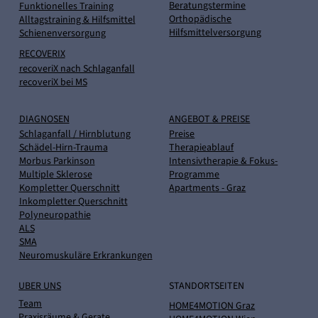
Beratungstermine
Funktionelles Training
Orthopädische
Alltagstraining & Hilfsmittel
Hilfsmittelversorgung
Schienenversorgung
RECOVERIX
recoveriX nach Schlaganfall
recoveriX bei MS
DIAGNOSEN
ANGEBOT & PREISE
Schlaganfall / Hirnblutung
Preise
Schädel-Hirn-Trauma
Therapieablauf
Morbus Parkinson
Intensivtherapie & Fokus-
Multiple Sklerose
Programme
Kompletter Querschnitt
Apartments - Graz
Inkompletter Querschnitt
Polyneuropathie
ALS
SMA
Neuromuskuläre Erkrankungen
UBER UNS
STANDORTSEITEN
Team
HOME4MOTION Graz
Praxisräume & Gerate