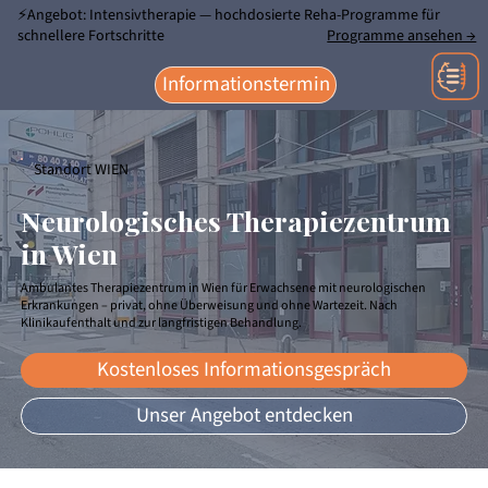
⚡Angebot: Intensivtherapie — hochdosierte Reha-Programme für
schnellere Fortschritte
Programme ansehen →
Informationstermin
Standort WIEN
Neurologisches Therapiezentrum
in Wien
Ambulantes Therapiezentrum in Wien für Erwachsene mit neurologischen
Erkrankungen – privat, ohne Überweisung und ohne Wartezeit. Nach
Klinikaufenthalt und zur langfristigen Behandlung.
Kostenloses Informationsgespräch
Unser Angebot entdecken