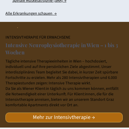
Spinale Muskelatrophie (SMA) →
Alle Erkrankungen schauen →
INTENSIVTHERAPIE FÜR ERWACHSENE
Intensive Neurophysiotherapie in Wien – 1 bis 3
Wochen
Tägliche intensive Therapieeinheiten in Wien – hochdosiert,
individuell und auf Ihre persönlichen Ziele abgestimmt. Unser
interdisziplinäres Team begleitet Sie dabei, in kurzer Zeit spürbare
Fortschritte zu erzielen. Mehr als 280 Intensivtherapien und 6.000
Therapiestunden zeigen: Intensive Therapie wirkt.
Da Sie als Wiener Klient:in täglich zu uns kommen können, entfällt
die Notwendigkeit einer Unterkunft. Für Klient:innen, die für die
Intensivtherapie anreisen, bieten wir an unserem Standort Graz
komfortable Apartments direkt vor Ort an.
Mehr zur Intensivtherapie →