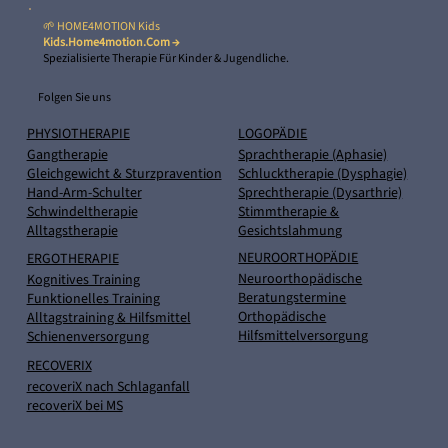
🌱 HOME4MOTION Kids
Kids.home4motion.com →
Spezialisierte Therapie Für Kinder & Jugendliche.
Folgen Sie uns
PHYSIOTHERAPIE
LOGOPÄDIE
Gangtherapie
Sprachtherapie (Aphasie)
Gleichgewicht & Sturzpravention
Schlucktherapie (Dysphagie)
Hand-Arm-Schulter
Sprechtherapie (Dysarthrie)
Schwindeltherapie
Stimmtherapie &
Alltagstherapie
Gesichtslahmung
NEUROORTHOPÄDIE
ERGOTHERAPIE
Neuroorthopädische
Kognitives Training
Beratungstermine
Funktionelles Training
Orthopädische
Alltagstraining & Hilfsmittel
Hilfsmittelversorgung
Schienenversorgung
RECOVERIX
recoveriX nach Schlaganfall
recoveriX bei MS