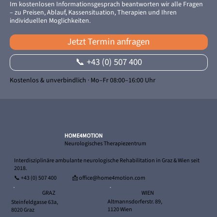
Im kostenlosen Informationsgesprach beantworten wir alle Fragen
– zu Preisen, Ablauf, Kassensituation, Therapien und Ihren
individuellen Moglichkeiten.
Jetzt Termin anfragen
📞 +43 (0) 507 400
Kostenlos & unverbindlich · Mo–Fr 08:00–16:00 Uhr
HOME4MOTION
Neurologisches Therapiezentrum
Interdisziplinäre ambulante neurologische Rehabilitation in Graz & Wien seit
2018.
📞
+43 (0) 507 400
📩 office@home4motion.com
WIEN
GRAZ
Altmannsdorferstr. 89,
Steinfeldgasse 63a,
1120 Wien
8020 Graz