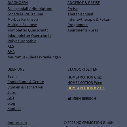
DIAGNOSEN
ANGEBOT & PREISE
Schlaganfall / Hirnblutung
Preise
Schädel-Hirn-Trauma
Therapieablauf
Morbus Parkinson
Intensivtherapie & Fokus-
Multiple Sklerose
Programme
Kompletter Querschnitt
Apartments - Graz
Inkompletter Querschnitt
Polyneuropathie
ALS
SMA
Neuromuskuläre Erkrankungen
UBER UNS
STANDORTSEITEN
Team
HOME4MOTION Graz
Praxisräume & Gerate
HOME4MOTION Wien
Studien & Fachartikel
HOME4MOTION Kids ↗
Jobs
FAQ
🔐 MEIN BEREICH
Blog
Kontakt
Impressum
© 2026 HOME4MOTION GmbH ·