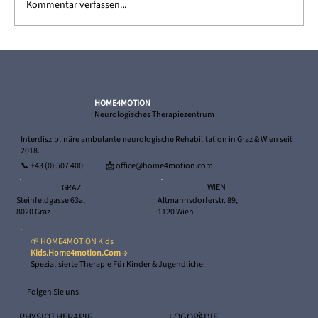
Kommentar verfassen...
Ricardo – und sein Weg zurück in die
Selbstständigkeit
HOME4MOTION
Neurologisches Therapiezentrum
Interdisziplinäre ambulante neurologische Rehabilitation in Graz & Wien seit
2018.
📞
+43 (0) 507 400
📩 office@home4motion.com
WIEN
GRAZ
Altmannsdorferstr. 89,
Steinfeldgasse 63a,
1120 Wien
8020 Graz
🌱 HOME4MOTION Kids
Kids.home4motion.com →
Spezialisierte Therapie Für Kinder & Jugendliche.
Folgen Sie uns
PHYSIOTHERAPIE
LOGOPÄDIE