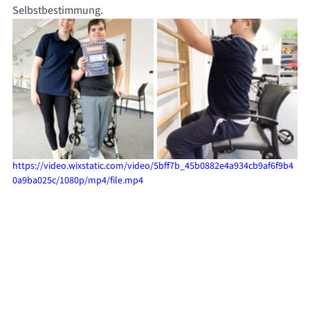
Selbstbestimmung.
https://video.wixstatic.com/video/5bff7b_45b0882e4a934cb9af6f9b4
0a9ba025c/1080p/mp4/file.mp4