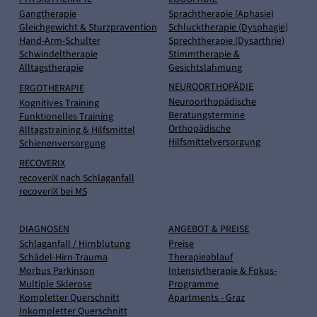
Gangtherapie
Sprachtherapie (Aphasie)
Gleichgewicht & Sturzpravention
Schlucktherapie (Dysphagie)
Hand-Arm-Schulter
Sprechtherapie (Dysarthrie)
Schwindeltherapie
Stimmtherapie &
Alltagstherapie
Gesichtslahmung
NEUROORTHOPÄDIE
ERGOTHERAPIE
Neuroorthopädische
Kognitives Training
Beratungstermine
Funktionelles Training
Orthopädische
Alltagstraining & Hilfsmittel
Hilfsmittelversorgung
Schienenversorgung
RECOVERIX
recoveriX nach Schlaganfall
recoveriX bei MS
DIAGNOSEN
ANGEBOT & PREISE
Schlaganfall / Hirnblutung
Preise
Schädel-Hirn-Trauma
Therapieablauf
Morbus Parkinson
Intensivtherapie & Fokus-
Multiple Sklerose
Programme
Kompletter Querschnitt
Apartments - Graz
Inkompletter Querschnitt