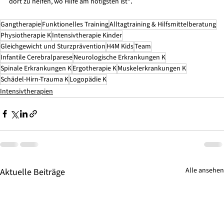
.
dort zu helfen, wo Hilfe am nötigsten ist“
Gangtherapie
Funktionelles Training
Alltagtraining & Hilfsmittelberatung
Physiotherapie K
Intensivtherapie Kinder
Gleichgewicht und Sturzprävention
H4M Kids
Team
Infantile Cerebralparese
Neurologische Erkrankungen K
Spinale Erkrankungen K
Ergotherapie K
Muskelerkrankungen K
Schädel-Hirn-Trauma K
Logopädie K
Intensivtherapien
Alle ansehen
Aktuelle Beiträge