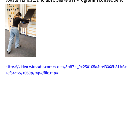
vollsten Einsatz und absolvierte das Programm konsequent. 
https://video.wixstatic.com/video/5bff7b_9e258105a5fb43368b31fc8e
1ef84e65/1080p/mp4/file.mp4