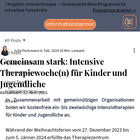
⚡Angebot: Intensivtherapie — hochdosierte Reha-Programme für
schnellere Fortschritte
Programme ansehen →
Informationstermin
All Posts
Julia Pechmann
6. Feb. 2024
10 Min. Lesezeit
All Posts
Gemeinsam stark: Intensive
Praxis-Einblicke
Therapiewoche(n) für Kinder und
Intensivtherapien
Jugendliche
Unser Team
HOME4MOTION News
Aktualisiert:
12. Nov. 2025
In Zusammenarbeit mit gemeinnützigen Organisationen 
Artikel
boten wir kostenfreie ein- bis zweiwöchige Intensivtherapien 
für Kinder und Jugendliche an.
Während der Weihnachtsferien vom 27. Dezember 2023 bis 
zum 5. Jänner 2024 erfüllte das Therapiezentrum 