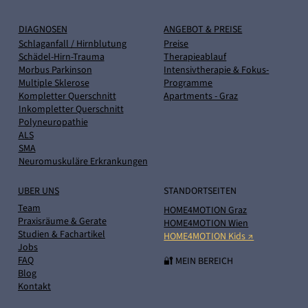
DIAGNOSEN
ANGEBOT & PREISE
Schlaganfall / Hirnblutung
Preise
Schädel-Hirn-Trauma
Therapieablauf
Morbus Parkinson
Intensivtherapie & Fokus-
Multiple Sklerose
Programme
Kompletter Querschnitt
Apartments - Graz
Inkompletter Querschnitt
Polyneuropathie
ALS
SMA
Neuromuskuläre Erkrankungen
UBER UNS
STANDORTSEITEN
Team
HOME4MOTION Graz
Praxisräume & Gerate
HOME4MOTION Wien
Studien & Fachartikel
HOME4MOTION Kids ↗
Jobs
FAQ
🔐 MEIN BEREICH
Blog
Kontakt