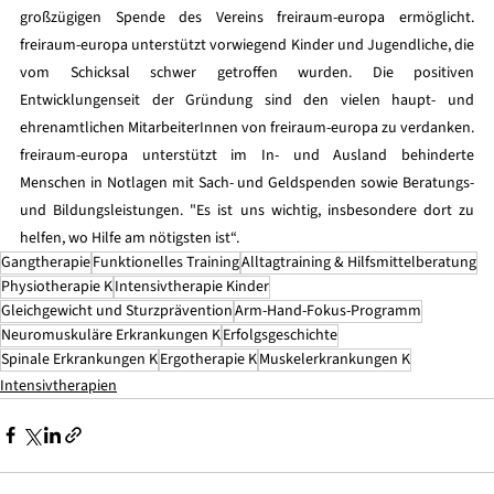
großzügigen Spende des Vereins freiraum-europa ermöglicht. 
freiraum-europa unterstützt vorwiegend Kinder und Jugendliche, die 
vom Schicksal schwer getroffen wurden. Die positiven 
Entwicklungenseit der Gründung sind den vielen haupt- und 
ehrenamtlichen MitarbeiterInnen von freiraum-europa zu verdanken. 
freiraum-europa unterstützt im In- und Ausland behinderte 
Menschen in Notlagen mit Sach- und Geldspenden sowie Beratungs- 
und Bildungsleistungen. "Es ist uns wichtig, insbesondere dort zu 
helfen, wo Hilfe am nötigsten ist“
.
Gangtherapie
Funktionelles Training
Alltagtraining & Hilfsmittelberatung
Physiotherapie K
Intensivtherapie Kinder
Gleichgewicht und Sturzprävention
Arm-Hand-Fokus-Programm
Neuromuskuläre Erkrankungen K
Erfolgsgeschichte
Spinale Erkrankungen K
Ergotherapie K
Muskelerkrankungen K
Intensivtherapien