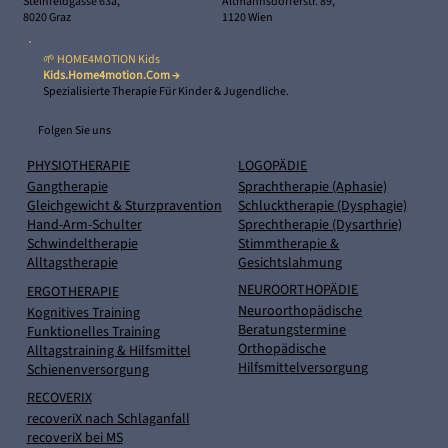
Altmannsdorferstr. 89,
Steinfeldgasse 63a,
1120 Wien
8020 Graz
🌱 HOME4MOTION Kids
Kids.home4motion.com →
Spezialisierte Therapie Für Kinder & Jugendliche.
Folgen Sie uns
PHYSIOTHERAPIE
LOGOPÄDIE
Gangtherapie
Sprachtherapie (Aphasie)
Gleichgewicht & Sturzpravention
Schlucktherapie (Dysphagie)
Hand-Arm-Schulter
Sprechtherapie (Dysarthrie)
Schwindeltherapie
Stimmtherapie &
Alltagstherapie
Gesichtslahmung
NEUROORTHOPÄDIE
ERGOTHERAPIE
Neuroorthopädische
Kognitives Training
Beratungstermine
Funktionelles Training
Orthopädische
Alltagstraining & Hilfsmittel
Hilfsmittelversorgung
Schienenversorgung
RECOVERIX
recoveriX nach Schlaganfall
recoveriX bei MS