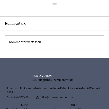
Kommentare
Kommentar verfassen...
Ricardo – und sein Weg zurück in die
Selbstständigkeit
HOME4MOTION
Neurologisches Therapiezentrum
Interdisziplinäre ambulante neurologische Rehabilitation in Graz & Wien seit
2018.
📞
+43 (0) 507 400
📩 office@home4motion.com
WIEN
GRAZ