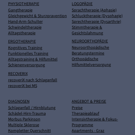
PHYSIOTHERAPIE
LOGOPÄDIE
Gangtherapie
Sprachtherapie (Aphasie)
Gleichgewicht & Sturzpravention
Schlucktherapie (Dysphagie)
Hand-Arm-Schulter
Sprechtherapie (Dysarthrie)
Schwindeltherapie
Stimmtherapie &
Alltagstherapie
Gesichtslahmung
NEUROORTHOPÄDIE
ERGOTHERAPIE
Neuroorthopädische
Kognitives Training
Beratungstermine
Funktionelles Training
Orthopädische
Alltagstraining & Hilfsmittel
Hilfsmittelversorgung
Schienenversorgung
RECOVERIX
recoveriX nach Schlaganfall
recoveriX bei MS
DIAGNOSEN
ANGEBOT & PREISE
Schlaganfall / Hirnblutung
Preise
Schädel-Hirn-Trauma
Therapieablauf
Morbus Parkinson
Intensivtherapie & Fokus-
Multiple Sklerose
Programme
Kompletter Querschnitt
Apartments - Graz