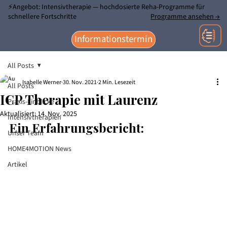
⚡Angebot: Intensivtherapie — hochdosierte Reha-Programme für
schnellere Fortschritte
Programme ansehen →
Informationstermin
All Posts
Isabelle Werner
30. Nov. 2021
2 Min. Lesezeit
All Posts
ICP Therapie mit Laurenz
Praxis-Einblicke
Aktualisiert:
14. Nov. 2025
Intensivtherapien
Ein Erfahrungsbericht:
Unser Team
HOME4MOTION News
Artikel