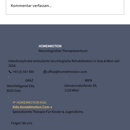
Kommentar verfassen...
Ricardo – und sein Weg zurück in die
Selbstständigkeit
HOME4MOTION
Neurologisches Therapiezentrum
Interdisziplinäre ambulante neurologische Rehabilitation in Graz & Wien seit
2018.
📞
+43 (0) 507 400
📩 office@home4motion.com
WIEN
GRAZ
Altmannsdorferstr. 89,
Steinfeldgasse 63a,
1120 Wien
8020 Graz
🌱 HOME4MOTION Kids
Kids.home4motion.com →
Spezialisierte Therapie Für Kinder & Jugendliche.
Folgen Sie uns