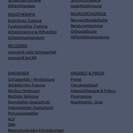
Schwindeltherapie
Stimmtherapie &
Alltagstherapie
Gesichtslahmung
NEUROORTHOPÄDIE
ERGOTHERAPIE
Neuroorthopädische
Kognitives Training
Beratungstermine
Funktionelles Training
Orthopädische
Alltagstraining & Hilfsmittel
Hilfsmittelversorgung
Schienenversorgung
RECOVERIX
recoveriX nach Schlaganfall
recoveriX bei MS
DIAGNOSEN
ANGEBOT & PREISE
Schlaganfall / Hirnblutung
Preise
Schädel-Hirn-Trauma
Therapieablauf
Morbus Parkinson
Intensivtherapie & Fokus-
Multiple Sklerose
Programme
Kompletter Querschnitt
Apartments - Graz
Inkompletter Querschnitt
Polyneuropathie
ALS
SMA
Neuromuskuläre Erkrankungen