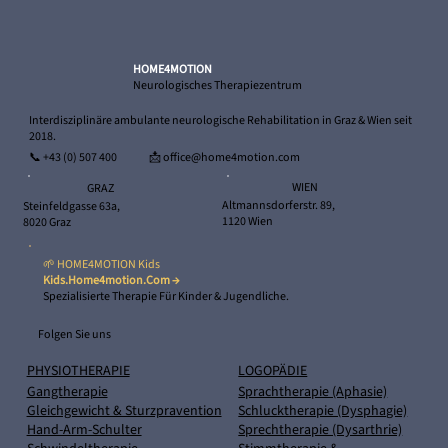
Wichtige Mitteilung: Änderung unserer
Kontodaten
HOME4MOTION
Neurologisches Therapiezentrum
Interdisziplinäre ambulante neurologische Rehabilitation in Graz & Wien seit
2018.
📞
+43 (0) 507 400
📩 office@home4motion.com
WIEN
GRAZ
Altmannsdorferstr. 89,
Steinfeldgasse 63a,
1120 Wien
8020 Graz
🌱 HOME4MOTION Kids
Kids.home4motion.com →
Spezialisierte Therapie Für Kinder & Jugendliche.
Folgen Sie uns
PHYSIOTHERAPIE
LOGOPÄDIE
Gangtherapie
Sprachtherapie (Aphasie)
Gleichgewicht & Sturzpravention
Schlucktherapie (Dysphagie)
Hand-Arm-Schulter
Sprechtherapie (Dysarthrie)