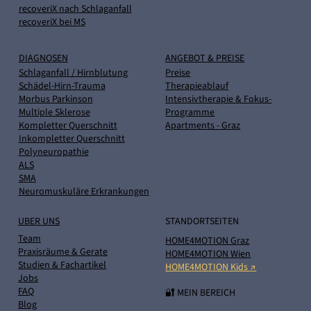
recoveriX nach Schlaganfall
recoveriX bei MS
DIAGNOSEN
ANGEBOT & PREISE
Schlaganfall / Hirnblutung
Preise
Schädel-Hirn-Trauma
Therapieablauf
Morbus Parkinson
Intensivtherapie & Fokus-
Multiple Sklerose
Programme
Kompletter Querschnitt
Apartments - Graz
Inkompletter Querschnitt
Polyneuropathie
ALS
SMA
Neuromuskuläre Erkrankungen
UBER UNS
STANDORTSEITEN
Team
HOME4MOTION Graz
Praxisräume & Gerate
HOME4MOTION Wien
Studien & Fachartikel
HOME4MOTION Kids ↗
Jobs
FAQ
🔐 MEIN BEREICH
Blog