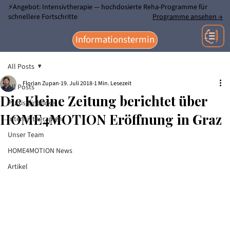
⚡Angebot: Intensivtherapie — hochdosierte Reha-Programme für
schnellere Fortschritte
Programme ansehen →
Informationstermin
All Posts
Florian Zupan
19. Juli 2018
1 Min. Lesezeit
All Posts
Die Kleine Zeitung berichtet über
Praxis-Einblicke
HOME4MOTION Eröffnung in Graz
Intensivtherapien
Unser Team
HOME4MOTION News
Artikel