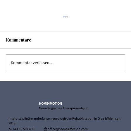
Kommentare
Kommentar verfassen...
Wichtige Mitteilung: Änderung unserer
Kontodaten
HOME4MOTION
Neurologisches Therapiezentrum
Interdisziplinäre ambulante neurologische Rehabilitation in Graz & Wien seit
2018.
📞
+43 (0) 507 400
📩 office@home4motion.com