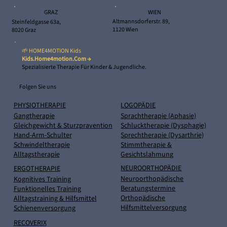
WIEN
GRAZ
Altmannsdorferstr. 89,
Steinfeldgasse 63a,
1120 Wien
8020 Graz
🌱 HOME4MOTION Kids
Kids.home4motion.com →
Spezialisierte Therapie Für Kinder & Jugendliche.
Folgen Sie uns
PHYSIOTHERAPIE
LOGOPÄDIE
Gangtherapie
Sprachtherapie (Aphasie)
Gleichgewicht & Sturzpravention
Schlucktherapie (Dysphagie)
Hand-Arm-Schulter
Sprechtherapie (Dysarthrie)
Schwindeltherapie
Stimmtherapie &
Alltagstherapie
Gesichtslahmung
NEUROORTHOPÄDIE
ERGOTHERAPIE
Neuroorthopädische
Kognitives Training
Beratungstermine
Funktionelles Training
Orthopädische
Alltagstraining & Hilfsmittel
Hilfsmittelversorgung
Schienenversorgung
RECOVERIX