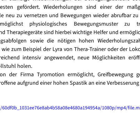
esten gefördert. Wiederholungen sind einer der maßge
ale neu zu vernetzen und Bewegungen wieder abrufbar zu 
öglichst physiologisches Bewegungsmuster zu train
nd Therapiegeräte sind hierbei wichtige Helfer und ermöglic
gsabfolgen sowie die nötigen hohen Wiederholungszahl
 wie zum Beispiel der Lyra von Thera-Trainer oder der Lok
ichend intensiv angewendet, neue Möglichkeiten eröff
lstuhl holen. 
n der Firma Tyromotion ermöglicht, Greifbewegung gez
roffene aufgrund einer hohen Spastik an eine Verbesserung
deo/60df0b_1031ee76e8ab4b58a08e4680a194954a/1080p/mp4/file.