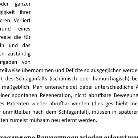
der ganzer 
gkeit ihrer 
en. Verliert 
rund eines 
eale die für 
ln und das 
n zuständig 
fgaben von 
teilweise übernommen und Defizite so ausgeglichen werden
t des Schlaganfalls (ischämisch oder hämorrhagisch) be
 maßgeblich. Man unterscheidet dabei unterschiedliche A
iner spontanen Regeneration, nicht abrufbare Bewegungs
s Patienten wieder abrufbar werden (dies geschieht mei
r unmittelbar nach dem Schlaganfall), müssen in spätere
iten zumeist mühsam neu erlernt werden. 
 gegangene Bewegungen wieder erlernt we