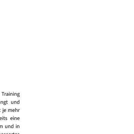
raining 
ingt und 
 je mehr 
its eine 
m und in 