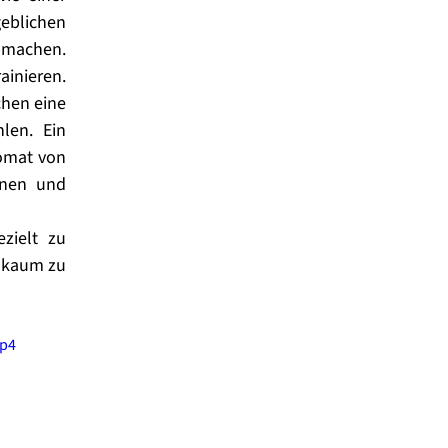
blichen 
machen.  
ieren.  
hen eine 
en. Ein 
omat von 
nen und 
ielt zu 
 kaum zu 
mp4