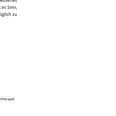
essertes 
es Sinn, 
glich zu 
rtherapie