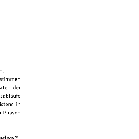
. 
stimmen 
rten der 
abläufe 
stens in 
n Phasen 
rden? 