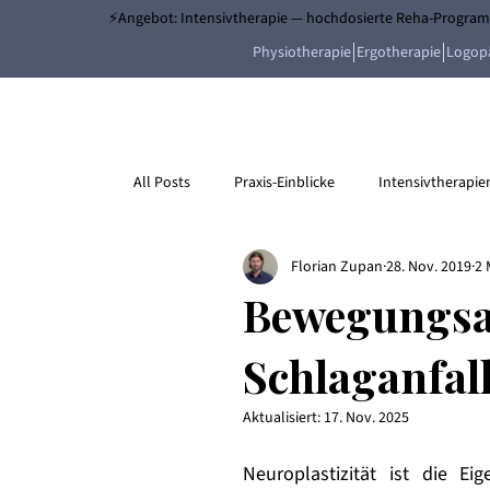
⚡Angebot: Intensivtherapie — hochdosierte Reha-Programm
Physiotherapie
Ergotherapie
Logop
All Posts
Praxis-Einblicke
Intensivtherapie
Florian Zupan
28. Nov. 2019
2 
Bewegungsa
Schlaganfall
Aktualisiert:
17. Nov. 2025
Neuroplastizität ist die Eig