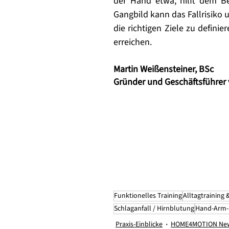
der Hand etwa, hilft dem Be
Gangbild kann das Fallrisiko u
die richtigen Ziele zu definie
erreichen. 
Martin Weißensteiner, BSc
Gründer und Geschäftsführe
Funktionelles Training
Alltagtraining 
Schlaganfall / Hirnblutung
Hand-Arm-
Praxis-Einblicke
HOME4MOTION Ne