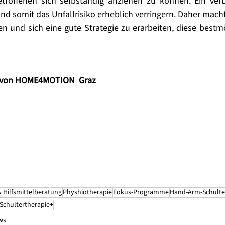
troffenen sich selbständig anziehen zu können. Ein verb
nd somit das Unfallrisiko erheblich verringern. Daher macht 
ren und sich eine gute Strategie zu erarbeiten, diese bestmö
r von HOME4MOTION  Graz
& Hilfsmittelberatung
Physhiotherapie
Fokus-Programme
Hand-Arm-Schulte
Schultertherapie+
ws