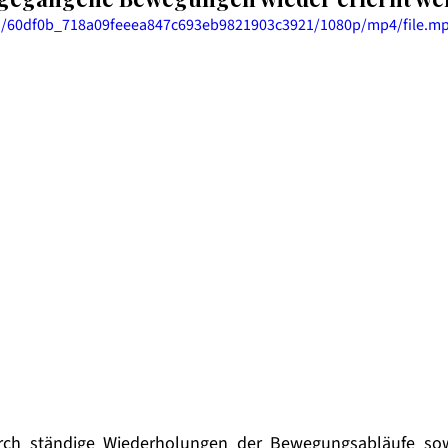
deo/60df0b_718a09feeea847c693eb9821903c3921/1080p/mp4/file.m
rch ständige Wiederholungen der Bewegungsabläufe sowi