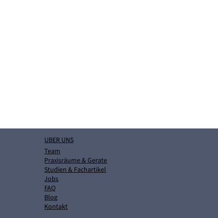
e in Graz:
g und
ning für
UBER UNS
it
Team
Praxisräume & Gerate
chen
Studien & Fachartikel
gen
Jobs
FAQ
Blog
Kontakt