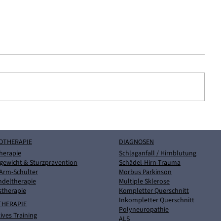
Logopädie bei Dysphagie:
Ergotherapi
Wenn Schlucken plötzlich
Armtrainin
zur Herausforderung wird
Alltagstrai
OTHERAPIE
DIAGNOSEN
Menschen m
herapie
Schlaganfall / Hirnblutung
gewicht & Sturzpravention
Schädel-Hirn-Trauma
neurologis
Arm-Schulter
Morbus Parkinson
Erkrankun
ndeltherapie
Multiple Sklerose
stherapie
Kompletter Querschnitt
Inkompletter Querschnitt
THERAPIE
Polyneuropathie
ives Training
ALS