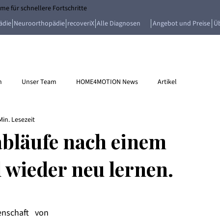
e für schnellere Fortschritte
ädie
Neuroorthopädie
recoveriX
Alle Diagnosen
Angebot und Preise
Ü
n
Unser Team
HOME4MOTION News
Artikel
Min. Lesezeit
bläufe nach einem
 wieder neu lernen.
enschaft von 