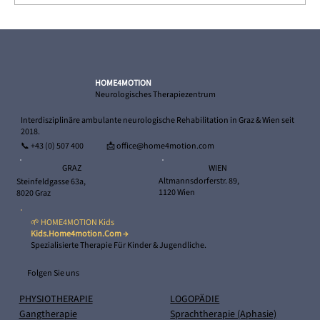
Hochdosierte Intensivtherapie: Yvonnes
beeindruckende Fortschritte
HOME4MOTION
Neurologisches Therapiezentrum
Interdisziplinäre ambulante neurologische Rehabilitation in Graz & Wien seit
2018.
📞
+43 (0) 507 400
📩 office@home4motion.com
WIEN
GRAZ
Altmannsdorferstr. 89,
Steinfeldgasse 63a,
1120 Wien
8020 Graz
🌱 HOME4MOTION Kids
Kids.home4motion.com →
Spezialisierte Therapie Für Kinder & Jugendliche.
Folgen Sie uns
PHYSIOTHERAPIE
LOGOPÄDIE
Gangtherapie
Sprachtherapie (Aphasie)