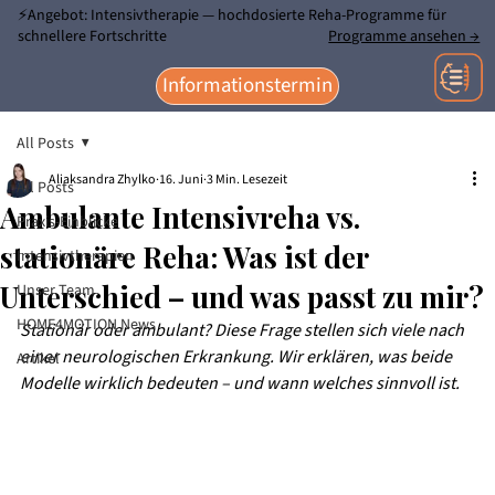
⚡Angebot: Intensivtherapie — hochdosierte Reha-Programme für
schnellere Fortschritte
Programme ansehen →
Informationstermin
All Posts
Aliaksandra Zhylko
16. Juni
3 Min. Lesezeit
All Posts
Ambulante Intensivreha vs.
Praxis-Einblicke
stationäre Reha: Was ist der
Intensivtherapien
Unterschied – und was passt zu mir?
Unser Team
HOME4MOTION News
Stationär oder ambulant? Diese Frage stellen sich viele nach 
einer neurologischen Erkrankung. Wir erklären, was beide 
Artikel
Modelle wirklich bedeuten – und wann welches sinnvoll ist.