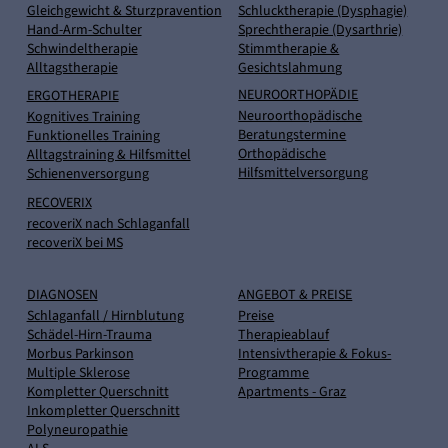
Gleichgewicht & Sturzpravention
Schlucktherapie (Dysphagie)
Hand-Arm-Schulter
Sprechtherapie (Dysarthrie)
Schwindeltherapie
Stimmtherapie &
Alltagstherapie
Gesichtslahmung
NEUROORTHOPÄDIE
ERGOTHERAPIE
Neuroorthopädische
Kognitives Training
Beratungstermine
Funktionelles Training
Orthopädische
Alltagstraining & Hilfsmittel
Hilfsmittelversorgung
Schienenversorgung
RECOVERIX
recoveriX nach Schlaganfall
recoveriX bei MS
DIAGNOSEN
ANGEBOT & PREISE
Schlaganfall / Hirnblutung
Preise
Schädel-Hirn-Trauma
Therapieablauf
Morbus Parkinson
Intensivtherapie & Fokus-
Multiple Sklerose
Programme
Kompletter Querschnitt
Apartments - Graz
Inkompletter Querschnitt
Polyneuropathie